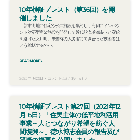
10年検証ブレスト（第36回）を開
催しました
新市街地に住宅や公共施設を集約し，海側にインバウ
ンド対応型商業施設を開発して近代的海浜都市へと変貌
を遂げた女川町。未曾有の大災害に向き合った技術者は
どう総括するのか。
READ MORE »
2023年4月26日
コメントはまだありません
10年検証ブレスト第27回（2021年12
月16日）「住民主体の低平地利活用
事業～人とつながり希望を紡ぐ人
間復興～」徳水博志会員の報告及び