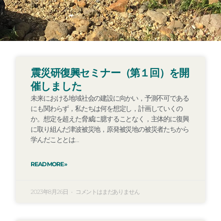
ペ
ペ
ペ
ペ
ペ
ペ
ペ
ペ
ペ
震災研復興セミナー（第１回）を開
ー
ー
ー
ー
ー
ー
ー
ー
ー
催しました
ジ
ジ
ジ
ジ
ジ
ジ
ジ
ジ
ジ
未来における地域社会の建設に向かい，予測不可である
にも関わらず，私たちは何を想定し，計画していくの
か。想定を超えた脅威に臆することなく，主体的に復興
に取り組んだ津波被災地，原発被災地の被災者たちから
学んだこととは…
READ MORE »
2023年8月26日
コメントはまだありません