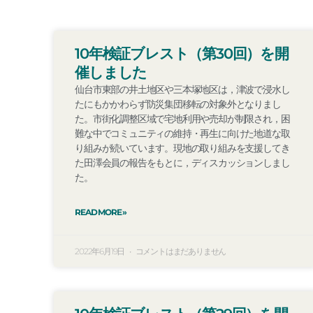
10年検証ブレスト（第30回）を開
催しました
仙台市東部の井土地区や三本塚地区は，津波で浸水し
たにもかかわらず防災集団移転の対象外となりまし
た。市街化調整区域で宅地利用や売却が制限され，困
難な中でコミュニティの維持・再生に向けた地道な取
り組みが続いています。現地の取り組みを支援してき
た田澤会員の報告をもとに，ディスカッションしまし
た。
READ MORE »
2022年6月19日
コメントはまだありません