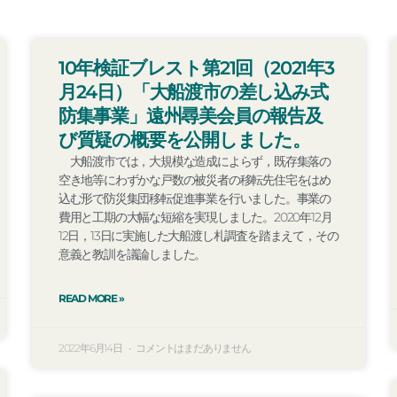
ペ
ペ
ペ
ペ
ペ
ペ
ペ
ペ
ペ
10年検証ブレスト第21回（2021年3
ー
ー
ー
ー
ー
ー
ー
ー
ー
月24日）「大船渡市の差し込み式
ジ
ジ
ジ
ジ
ジ
ジ
ジ
ジ
ジ
防集事業」遠州尋美会員の報告及
び質疑の概要を公開しました。
大船渡市では，大規模な造成によらず，既存集落の
空き地等にわずかな戸数の被災者の移転先住宅をはめ
込む形で防災集団移転促進事業を行いました。事業の
費用と工期の大幅な短縮を実現しました。2020年12月
12日，13日に実施した大船渡し札調査を踏まえて，その
意義と教訓を議論しました。
READ MORE »
2022年6月14日
コメントはまだありません