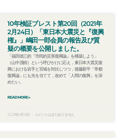
10年検証ブレスト第20回（2021年
2月24日）「東日本大震災と『復興
権』」嶋田一郎会員の報告及び質
疑の概要を公開しました。
「福田徳三的『市民的災害復興論』を構築しよう」
（山中茂樹）という呼びかけに応え，東日本大震災復
興における岩手と宮城を対比しつつ，後藤新平「帝都
復興論」にも光を当てて，改めて「人間の復興」を深
めたい。
READ MORE »
2022年6月14日
コメントはまだありません