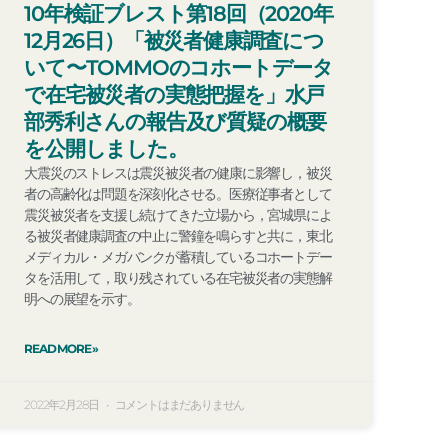
10年検証ブレスト第18回（2020年
12月26日）「被災者健康調査につ
いて〜TOMMOのコホートデータ
で在宅被災者の実態把握を」水戸
部秀利さんの報告及び質疑の概要
を公開しました。
大震災のストレスは震災被災者の健康に影響し，被災
者の高齢化は問題を深刻化させる。医療従事者として
震災被災者を支援し続けてきた立場から，宮城県によ
る被災者健康調査の中止に警鐘を鳴らすと共に，東北
メディカル・メガバンクが蓄積しているコホートデー
タを活用して，取り残されている在宅被災者の実態解
明への展望を示す。
READ MORE »
2022年2月28日
コメントはまだありません