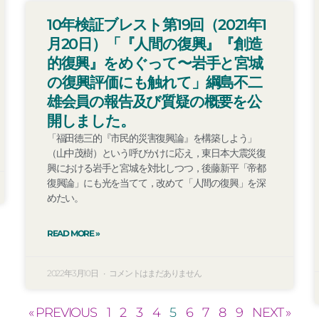
10年検証ブレスト第19回（2021年1
月20日）「『人間の復興』『創造
的復興』をめぐって〜岩手と宮城
の復興評価にも触れて」綱島不二
雄会員の報告及び質疑の概要を公
開しました。
「福田徳三的『市民的災害復興論』を構築しよう」
（山中茂樹）という呼びかけに応え，東日本大震災復
興における岩手と宮城を対比しつつ，後藤新平「帝都
復興論」にも光を当てて，改めて「人間の復興」を深
めたい。
READ MORE »
2022年3月10日
コメントはまだありません
« PREVIOUS
1
2
3
4
5
6
7
8
9
NEXT »