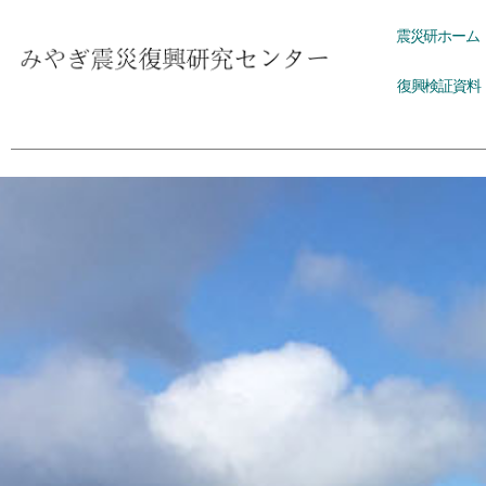
内
震災研ホーム
容
を
復興検証資料
ス
キ
ッ
プ