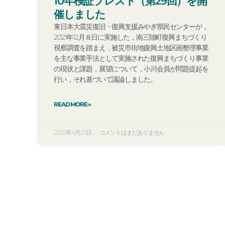
10年検証ブレスト（第29回）を開
催しました
東日本大震災復旧・復興支援みやぎ県民センターが，
2021年12月８日に実施した，南三陸町復興まちづくり
視察調査を踏まえ，被災市街地復興土地区画整理事業
を主な事業手法として実施された復興まちづくり事業
の現状と課題，展望について，小川会員が問題提起を
行い，それ基づいて議論しました。
READ MORE »
2022年4月23日
コメントはまだありません