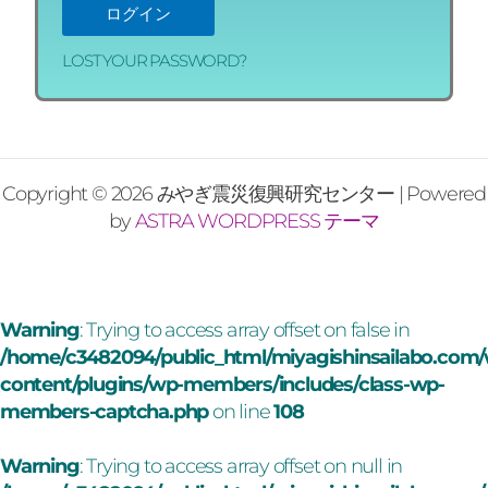
ログイン
LOST YOUR PASSWORD?
Copyright © 2026 みやぎ震災復興研究センター | Powered
by
ASTRA WORDPRESS テーマ
Warning
: Trying to access array offset on false in
/home/c3482094/public_html/miyagishinsailabo.com
content/plugins/wp-members/includes/class-wp-
members-captcha.php
on line
108
Warning
: Trying to access array offset on null in