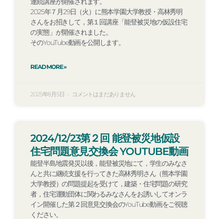
連続講座が開催されます。
2025年７月29日（火）に熊本学園大学教授・高林秀明
さんをお招きして，第１回講座「能登被災地の仮設住宅
の実態」が開催されました。
そのYouTube動画を公開します。
READ MORE »
2025年8月5日
コメントはまだありません
2024/12/23第２回 能登被災地仮設
住宅問題意見交換会 YOUTUBE動画
能登半島地震発災以後，能登被災地にて，学生のみなさ
んと共に継続支援を行ってきた高林秀明さん（熊本学園
大学教授）の問題提起を受けて，建築・住宅問題の研究
者，住宅運動団体に関わるみなさんをお誘いしてオンラ
イン開催した第２回意見交換会のYouTube動画をご視聴
ください。