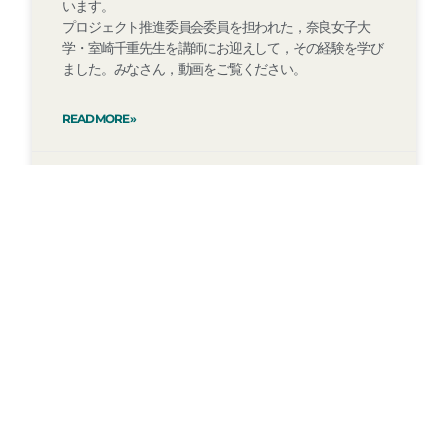
います。
プロジェクト推進委員会委員を担われた，奈良女子大
学・室崎千重先生を講師にお迎えして，その経験を学び
ました。みなさん，動画をご覧ください。
READ MORE »
2024年12月1日
コメントはまだありません
« Previous
1
2
3
4
5
6
7
8
9
NEXT »
Copyright © 2026 みやぎ震災復興研究センター | Powered
by
ASTRA WORDPRESS テーマ
Warning
: Trying to access array offset on false in
/home/c3482094/public_html/miyagishinsailabo.com