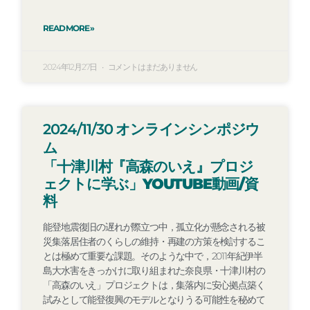
READ MORE »
2024年12月27日
コメントはまだありません
2024/11/30 オンラインシンポジウ
ム
「十津川村『高森のいえ』プロジ
ェクトに学ぶ」YOUTUBE動画/資
料
能登地震復旧の遅れが際立つ中，孤立化が懸念される被
災集落居住者のくらしの維持・再建の方策を検討するこ
とは極めて重要な課題。そのような中で，2011年紀伊半
島大水害をきっかけに取り組まれた奈良県・十津川村の
「高森のいえ」プロジェクトは，集落内に安心拠点築く
試みとして能登復興のモデルとなりうる可能性を秘めて