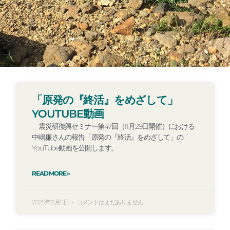
ペ
ペ
ペ
ペ
ペ
ペ
ペ
ペ
ペ
「原発の『終活』をめざして」
ー
ー
ー
ー
ー
ー
ー
ー
ー
YOUTUBE動画
ジ
ジ
ジ
ジ
ジ
ジ
ジ
ジ
ジ
震災研復興セミナー第47回（11月29日開催）における
中嶋廉さんの報告「原発の『終活』をめざして」の
YouTube動画を公開します。
READ MORE »
2025年12月5日
コメントはまだありません