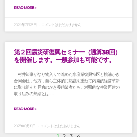
READ MORE »
2024年7月23日
コメントはまだありません
第２回震災研復興セミナー（通算38回）
を開催します。一般参加も可能です。
村井知事がなり物入りで進めた水産業復興特区と桃浦かき
合同会社，他方，自ら主体的に熟議を重ねて内発的経営革新
に取り組んだ戸倉のかき養殖業者たち。対照的な生業再建の
取り組みの帰結とは……
READ MORE »
2023年9月19日
コメントはまだありません
1
2
3
4