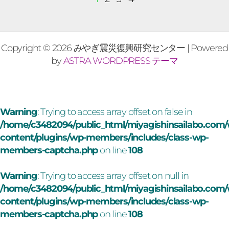
Copyright © 2026 みやぎ震災復興研究センター | Powered
by
ASTRA WORDPRESS テーマ
Warning
: Trying to access array offset on false in
/home/c3482094/public_html/miyagishinsailabo.com
content/plugins/wp-members/includes/class-wp-
members-captcha.php
on line
108
Warning
: Trying to access array offset on null in
/home/c3482094/public_html/miyagishinsailabo.com
content/plugins/wp-members/includes/class-wp-
members-captcha.php
on line
108