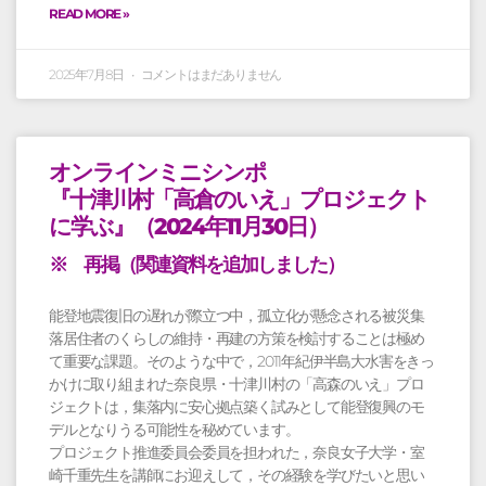
READ MORE »
2025年7月8日
コメントはまだありません
オンラインミニシンポ
『十津川村「高倉のいえ」プロジェクト
に学ぶ』（2024年11月30日）
※ 再掲（関連資料を追加しました）
能登地震復旧の遅れが際立つ中，孤立化が懸念される被災集
落居住者のくらしの維持・再建の方策を検討することは極め
て重要な課題。そのような中で，2011年紀伊半島大水害をきっ
かけに取り組まれた奈良県・十津川村の「高森のいえ」プロ
ジェクトは，集落内に安心拠点築く試みとして能登復興のモ
デルとなりうる可能性を秘めています。
プロジェクト推進委員会委員を担われた，奈良女子大学・室
崎千重先生を講師にお迎えして，その経験を学びたいと思い