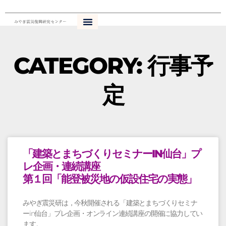
内
容
を
ス
キ
CATEGORY: 行事予
ッ
プ
定
ペ
ペ
ペ
ペ
ー
ー
ー
ー
ジ
ジ
ジ
ジ
「建築とまちづくりセミナーIN仙台」プ
レ企画・連続講座
第１回「能登被災地の仮設住宅の実態」
みやぎ震災研は，今秋開催される「建築とまちづくりセミナ
ーin仙台」プレ企画・オンライン連続講座の開催に協力してい
ます。