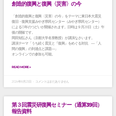
創造的復興と復興〈災害〉の今
「創造的復興と復興〈災害〉の今」をテーマに東日本大震災
復旧・復興支援みやぎ県民センター（みやぎ県民センター）
による13年のつどいが開催されます。日時は９月28日（土）午
後の開催です。
岡田知弘さん（京都大学名誉教授）が講演なさいます。
講演テーマ「うち続く震災と『復興』をめぐる対抗 ―「人
間の復興」の到達点と課題―」
オンラインでの参加も可能。
READ MORE »
2024年8月23日
コメントはまだありません
第３回震災研復興セミナー（通算39回）
報告資料