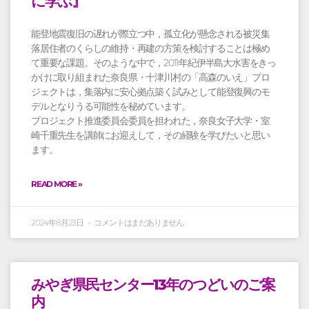
に学ぶ』
能登地震復旧の遅れが際立つ中，孤立化が懸念される被災集
落居住者のくらしの維持・再建の方策を検討することは極め
て重要な課題。そのような中で，2011年紀伊半島大水害をきっ
かけに取り組まれた奈良県・十津川村の「高森のいえ」プロ
ジェクトは，集落内に安心拠点築く試みとして能登復興のモ
デルとなりうる可能性を秘めています。
プロジェクト推進委員会委員を担われた，奈良女子大学・室
崎千重先生を講師にお迎えして，その経験を学びたいと思い
ます。
READ MORE »
2024年8月23日
コメントはまだありません
みやぎ県民センター13年のつどいのご案
内