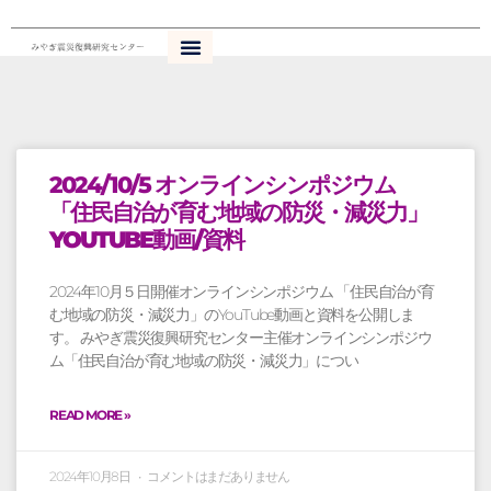
内
容
を
ス
キ
ペ
ペ
ペ
ペ
ペ
ッ
ー
ー
ー
ー
ー
プ
ジ
ジ
ジ
ジ
ジ
2024/10/5 オンラインシンポジウム
「住民自治が育む地域の防災・減災力」
YOUTUBE動画/資料
2024年10月５日開催オンラインシンポジウム 「住民自治が育
む地域の防災・減災力」のYouTube動画と資料を公開しま
す。 みやぎ震災復興研究センター主催オンラインシンポジウ
ム「住民自治が育む地域の防災・減災力」につい
READ MORE »
2024年10月8日
コメントはまだありません