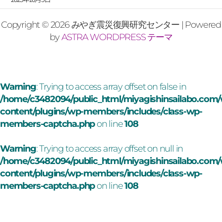
Copyright © 2026 みやぎ震災復興研究センター | Powered
by
ASTRA WORDPRESS テーマ
Warning
: Trying to access array offset on false in
/home/c3482094/public_html/miyagishinsailabo.com
content/plugins/wp-members/includes/class-wp-
members-captcha.php
on line
108
Warning
: Trying to access array offset on null in
/home/c3482094/public_html/miyagishinsailabo.com
content/plugins/wp-members/includes/class-wp-
members-captcha.php
on line
108