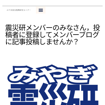
内
容
を
ス
震災研メンバーのみなさん，投
キ
稿者に登録してメンバーブログ
ッ
プ
に記事投稿しませんか？