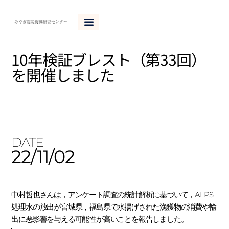
内
容
を
ス
10年検証ブレスト（第33回）
キ
を開催しました
ッ
プ
DATE
22/11/02
中村哲也さんは，アンケート調査の統計解析に基づいて，ALPS
処理水の放出が宮城県，福島県で水揚げされた漁獲物の消費や輸
出に悪影響を与える可能性が高いことを報告しました。