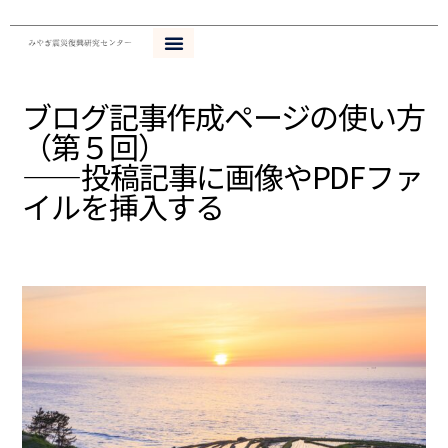
内
容
を
ス
ブログ記事作成ページの使い方
キ
（第５回）
ッ
プ
——投稿記事に画像やPDFファ
イルを挿入する