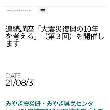
内
容
を
ス
連続講座「大震災復興の10年
キ
を考える」（第３回）を開催し
ッ
プ
ます
DATE
21/08/31
みやぎ震災研・みやぎ県民センタ