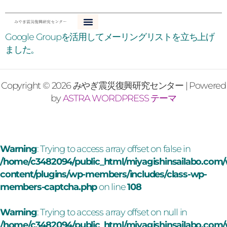
内
容
を
Google Groupを活用してメーリングリストを立ち上げ
ス
ました。
キ
ッ
プ
Copyright © 2026 みやぎ震災復興研究センター | Powered
by
ASTRA WORDPRESS テーマ
Warning
: Trying to access array offset on false in
/home/c3482094/public_html/miyagishinsailabo.com
content/plugins/wp-members/includes/class-wp-
members-captcha.php
on line
108
Warning
: Trying to access array offset on null in
/home/c3482094/public_html/miyagishinsailabo.com