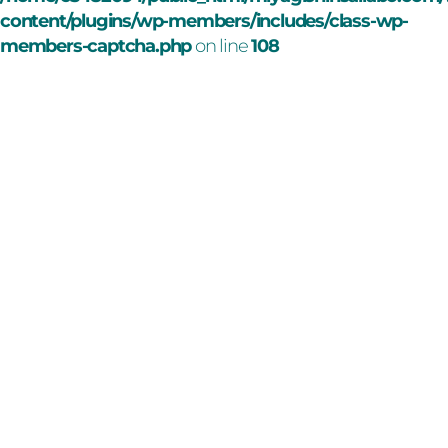
content/plugins/wp-members/includes/class-wp-
members-captcha.php
on line
108