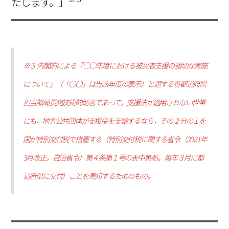
たします。」
※３ 内閣府による「○○年度における被災者支援の適切な実施
について」（「〇〇」は当該年度の表示）と題する各都道府県
担当部局長宛技術的助言であって，支援法が適用されない世帯
にも，地方公共団体が支援金を支給するなら，その２分の１を
国が特別交付税で措置する（特別交付税に関する省令（2021年
3月改正，自治省令）第４条第１号の表中第45。毎年３月に都
道府県に交付）ことを周知するためのもの。