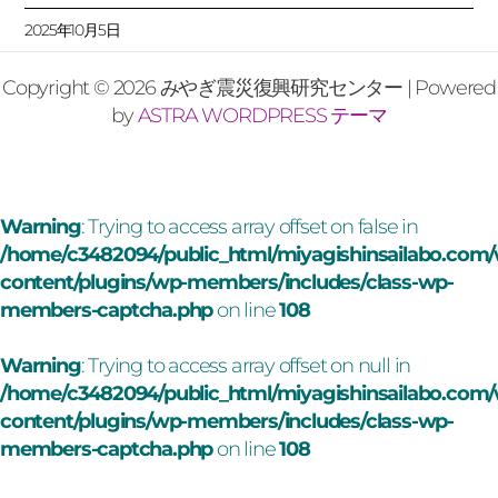
2025年10月5日
Copyright © 2026 みやぎ震災復興研究センター | Powered
by
ASTRA WORDPRESS テーマ
Warning
: Trying to access array offset on false in
/home/c3482094/public_html/miyagishinsailabo.com
content/plugins/wp-members/includes/class-wp-
members-captcha.php
on line
108
Warning
: Trying to access array offset on null in
/home/c3482094/public_html/miyagishinsailabo.com
content/plugins/wp-members/includes/class-wp-
members-captcha.php
on line
108