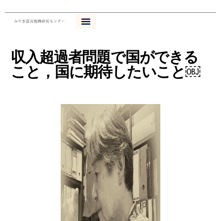
内
容
を
ス
収入超過者問題で国ができる
キ
ッ
こと，国に期待したいこと￼
プ