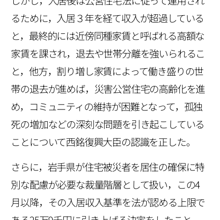
しかし，入居後は公営住宅法に従って運用され
るために，入居３年を経て収入が超過している
と，最終的には近傍同種家賃と呼ばれる高額な
家賃を課され，退去や世帯分離を強いられるこ
と，他方，割り増し家賃によって働き盛りの世
帯の退去が進めば，災害公営住宅の高齢化を進
め，コミュニティの維持が困難となって，孤独
死の増加などの深刻な問題を引き起こしている
ことについて西銘復興大臣の認識を正した。
さらに，岩手県が住宅被災者を居住の確保に特
別な配慮が必要な裁量階層として扱い，この4
月以降，その入居収入基準を法が認める上限で
ある25万9千円に引き上げる決定をしたこと，